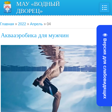
МАУ «ВОДНЫЙ
ДВОРЕЦ»
Главная
»
2022
»
Апрель
»
04
Аквааэробика для мужчин
Версия для слабовидящих