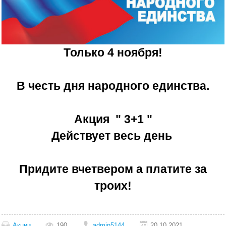
Только 4 ноября!
В честь дня народного единства.
Акция " 3+1 "
Действует весь день
Придите вчетвером а платите за
троих!
Акции
190
admin5144
20.10.2021