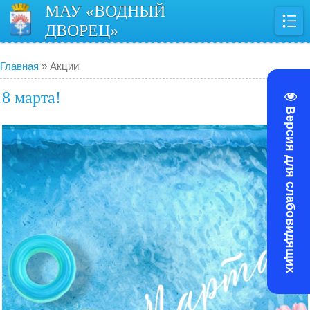
МАУ «ВОДНЫЙ
ДВОРЕЦ»
Главная
»
Акции
8 марта!
Версия для слабовидящих