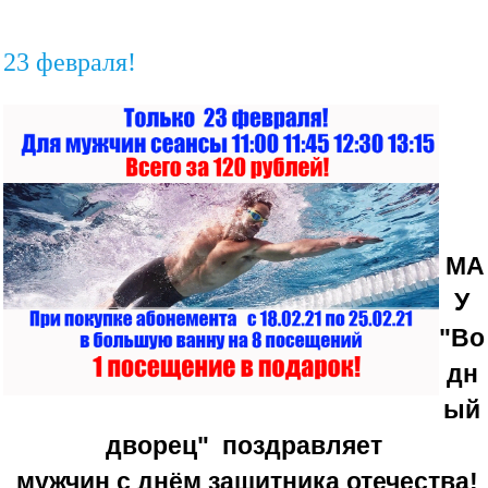
23 февраля!
МА
У
"Во
дн
ый
дворец" поздравляет
мужчин с днём защитника отечества!