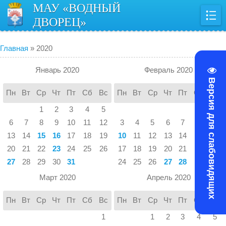
МАУ «ВОДНЫЙ
ДВОРЕЦ»
Главная
»
2020
Январь 2020
Февраль 2020
Версия для слабовидящих
Пн
Вт
Ср
Чт
Пт
Сб
Вс
Пн
Вт
Ср
Чт
Пт
Сб
Вс
1
2
3
4
5
1
2
6
7
8
9
10
11
12
3
4
5
6
7
8
9
13
14
15
16
17
18
19
10
11
12
13
14
15
16
20
21
22
23
24
25
26
17
18
19
20
21
22
23
27
28
29
30
31
24
25
26
27
28
29
Март 2020
Апрель 2020
Пн
Вт
Ср
Чт
Пт
Сб
Вс
Пн
Вт
Ср
Чт
Пт
Сб
Вс
1
1
2
3
4
5