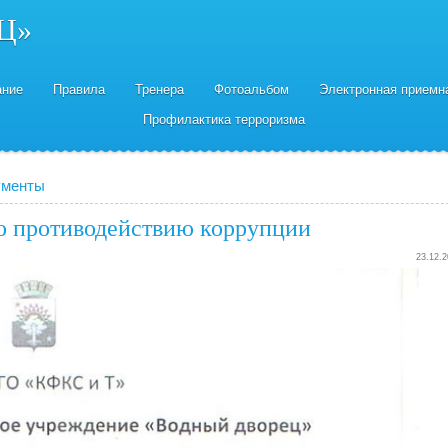
Ц»
ание
Правила
Тренера
Фотоальбом
Электронная приемн
Профилактика терроризма
ументы
о противодействию коррупции
23.12.2