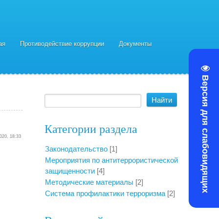
ая
Противодействие коррупции
Документы
Версия для слабовидящих
Категории раздела
020, 18:33
Законодательство
[1]
Мероприятия по антитеррористической
защищенности
[4]
Методические материалы
[2]
Cистема профилактики терроризма
[2]